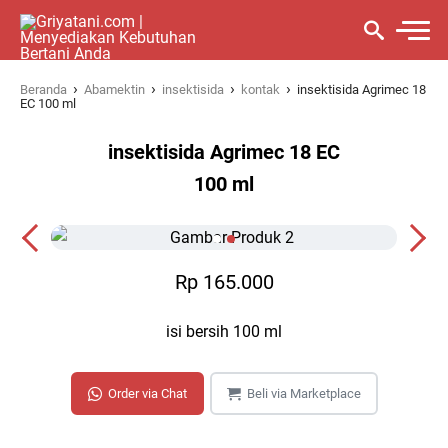
›
›
›
›
Beranda
Abamektin
insektisida
kontak
insektisida Agrimec 18
EC 100 ml
insektisida Agrimec 18 EC
100 ml
Rp 165.000
isi bersih 100 ml
Order via Chat
Beli via Marketplace